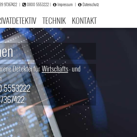
)89 97367422
|
0800 5553222
|
Impressum
|
Datenschutz
IVATDETEKTIV
TECHNIK
KONTAKT
P München
erte Konzepte für jedes individuelle
nsproblem.
800 5553222
89 97367422