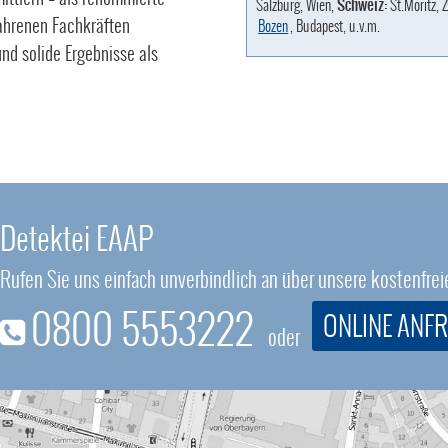
Salzburg, Wien,
Schweiz:
St.Moritz, Z
fahrenen Fachkräften
Bozen
, Budapest, u.v.m.
nd solide Ergebnisse als
Detektei EAAP
Rufen Sie uns einfach unverbindlich an über unsere kostenfr
0800 5553222
ONLINE ANF
oder