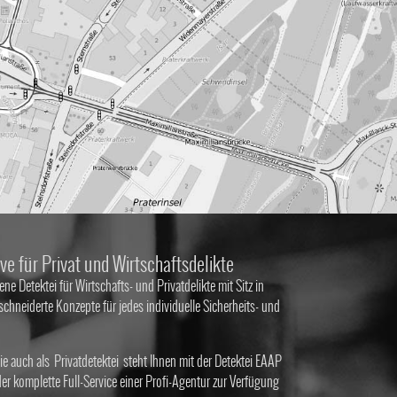
ve für Privat und Wirtschaftsdelikte
ene Detektei für Wirtschafts- und Privatdelikte mit Sitz in
hneiderte Konzepte für jedes individuelle Sicherheits- und
e auch als
Privatdetektei
steht Ihnen mit der Detektei EAAP
r komplette Full-Service einer Profi-Agentur zur Verfügung