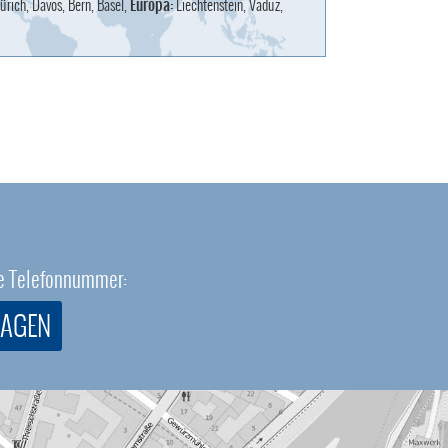
ürich, Davos, Bern, Basel,
Europa:
Liechtenstein, Vaduz,
eie Telefonnummer:
RAGEN