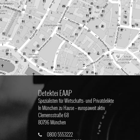
Detektei EAAP
Spezialisten für Wirtschafts- und Privatdelikte
In München zu Hause – europaweit aktiv
Clemensstraße 68
80796 München
0800 5553222