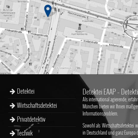
Detektei
Detektei EAAP – Detekti
Als international agierende, erfahr
Wirtschaftsdetektei
München bieten wir Ihnen maßgesc
Informationsproblem.
Privatdetektiv
Sowohl als
Wirtschaftsdetektei
wi
Technik
in Deutschland und ganz Europa de