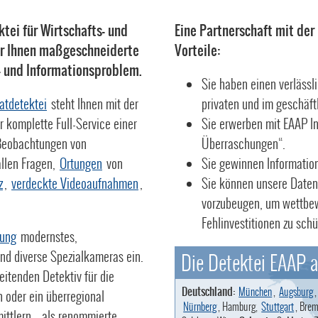
ktei für Wirtschafts- und
Eine Partnerschaft mit der
wir Ihnen maßgeschneiderte
Vorteile:
s- und Informationsproblem.
Sie haben einen verlässli
vatdetektei
steht Ihnen mit der
privaten und im geschäft
 komplette Full-Service einer
Sie erwerben mit EAAP I
eobachtungen von
Überraschungen“.
allen Fragen,
Ortungen
von
Sie gewinnen Information
z
,
verdeckte Videoaufnahmen
,
Sie können unsere Daten
vorzubeugen, um wettbew
Fehlinvestitionen zu schü
ung
modernstes,
und diverse Spezialkameras ein.
Die Detektei EAAP a
beitenden Detektiv für die
Deutschland:
München
,
Augsburg
oder ein überregional
Nürnberg
, Hamburg,
Stuttgart
, Brem
ittlern – als renommierte