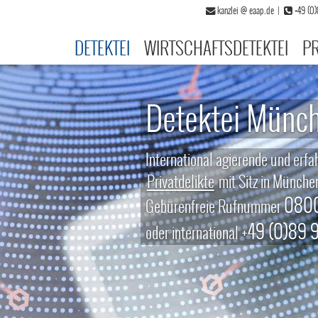
kanzlei
@
eaap.de
|
+49 (0
DETEKTEI
WIRTSCHAFTSDETEKTEI
PR
Detektei EAA
Detektei EAAP, maßgeschneid
Sicherheits- und Informatio
0
Gebürenfreie Rufnummer
+49 (0)
oder international