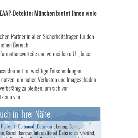
 EAAP-Detektei München bietet Ihnen viele
chen Partner in allen Sicherheitsfragen für den
lichen Bereich.
nformationsvorteile und vermeiden u.U. „böse
ssicherheit für wichtige Entscheidungen.
 nutzen, um hohen Verlusten und Imageschäden
erbsfähig zu bleiben, um sich vor
tzen u.v.m.
uch in Ihrer Nähe
,
Frankfurt
,
Dortmund
,
Düsseldorf
, Leipzig,
Berlin
,
en, Kassel, Hannover,
International: Österreich:
Kitzbühel,