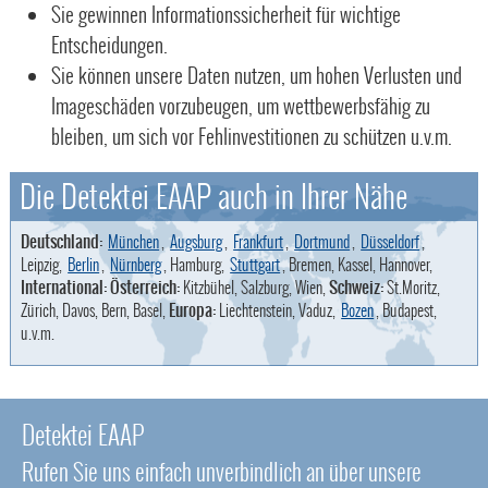
Sie gewinnen Informationssicherheit für wichtige
Entscheidungen.
Sie können unsere Daten nutzen, um hohen Verlusten und
Imageschäden vorzubeugen, um wettbewerbsfähig zu
bleiben, um sich vor Fehlinvestitionen zu schützen u.v.m.
Die Detektei EAAP auch in Ihrer Nähe
Deutschland:
München
,
Augsburg
,
Frankfurt
,
Dortmund
,
Düsseldorf
,
Leipzig,
Berlin
,
Nürnberg
, Hamburg,
Stuttgart
, Bremen, Kassel, Hannover,
International: Österreich:
Kitzbühel, Salzburg, Wien,
Schweiz:
St.Moritz,
Zürich, Davos, Bern, Basel,
Europa:
Liechtenstein, Vaduz,
Bozen
, Budapest,
u.v.m.
Detektei EAAP
Rufen Sie uns einfach unverbindlich an über unsere