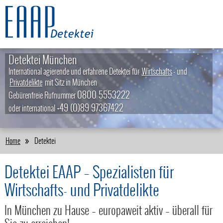
Detektei München
International agierende und erfahrene Detektei für
Wirtschafts
- und
Privatdelikte
mit Sitz in München
0800 5553222
Gebürenfreie Rufnummer
+49 (0)89 97367422
oder international
Home
Detektei
Detektei EAAP – Spezialisten für
Wirtschafts- und Privatdelikte
In München zu Hause – europaweit aktiv – überall für