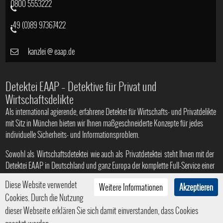
0800 5553222
+49 (0)89 97367422
kanzlei
@
eaap.de
Detektei EAAP – Detektive für Privat und
Wirtschaftsdelikte
Als international agierende, erfahrene Detektei für Wirtschafts- und Privatdelikte
mit Sitz in München bieten wir Ihnen maßgeschneiderte Konzepte für jedes
individuelle Sicherheits- und Informationsproblem.
Sowohl als
Wirtschaftsdetektei
wie auch als
Privatdetektei
steht Ihnen mit der
Detektei EAAP in Deutschland und ganz Europa der komplette Full-Service einer
Profi-Agentur zur Verfügung
Diese Website verwendet
Weitere Informationen
Akzeptieren
Cookies. Durch die Nutzung
dieser Webseite erklären Sie sich damit einverstanden, dass Cookies
© 2008 - 2026
Privat- und Wirtschaftsdetektei in München
|
HTML5
|
CSS3
| Ein Service der
Internetagentur